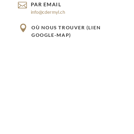

PAR EMAIL
info@cdermyl.ch

OÙ NOUS TROUVER (LIEN
GOOGLE-MAP)
Rue Cossonay 9, 1023 Crissier