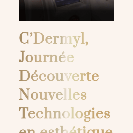
C’Dermyl,
Journée
Découverte
Nouvelles
Technologies
en esthétique