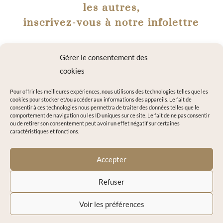
les autres,
inscrivez-vous à notre infolettre
Gérer le consentement des
cookies
Pour offrir les meilleures expériences, nous utilisons des technologies telles que les
cookies pour stocker et/ou accéder aux informations des appareils. Le fait de
consentir à ces technologies nous permettra de traiter des données telles que le
comportement de navigation ou les ID uniques sur ce site. Le fait de ne pas consentir
ou de retirer son consentement peut avoir un effet négatif sur certaines
caractéristiques et fonctions.
Alternative:
=
11 + 11
M'INSCRIRE
Accepter
Refuser
© 2020-2026 Glow by C’Dermyl – Crissia Tobia |
Conditions
Voir les préférences
générales
|
Politique de confidentialité
|
Gestion des cookies
|