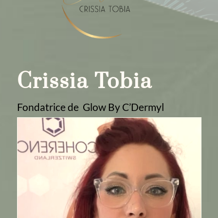
Crissia Tobia
Fondatrice de Glow By C’Dermyl