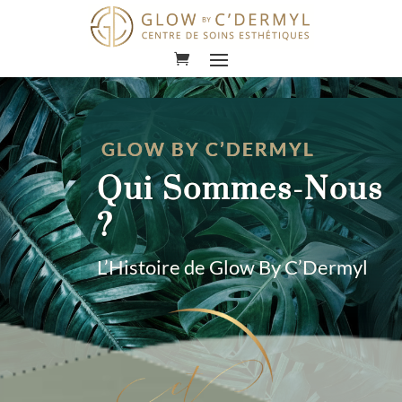
Lecteur
vidéo
GLOW BY C’DERMYL
Qui Sommes-Nous
?
L’Histoire de Glow By C’Dermyl