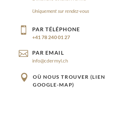
Uniquement sur rendez-vous

PAR TÉLÉPHONE
+41 78 240 01 27

PAR EMAIL
info@cdermyl.ch

OÙ NOUS TROUVER (LIEN
GOOGLE-MAP)
Rue Cossonay 9, 1023 Crissier