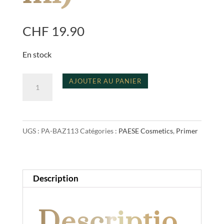
CHF
19.90
En stock
quantité
A
AJOUTER AU PANIER
de
l
smoothing
t
make-
e
UGS :
PA-BAZ113
Catégories :
PAESE Cosmetics
,
Primer
up
r
base
n
(30
a
ml)
t
Description
i
v
Descriptio
e