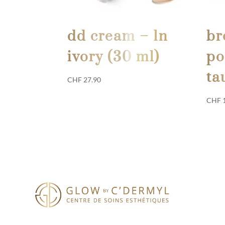
dd cream – 1n
br
ivory (30 ml)
po
ta
CHF
27.90
CHF
1