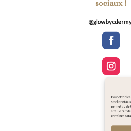
sociaux !
@glowbycdermy
Pour offrir le
stocker et/ou 
permettra de t
site. Le fait 
certaines cara