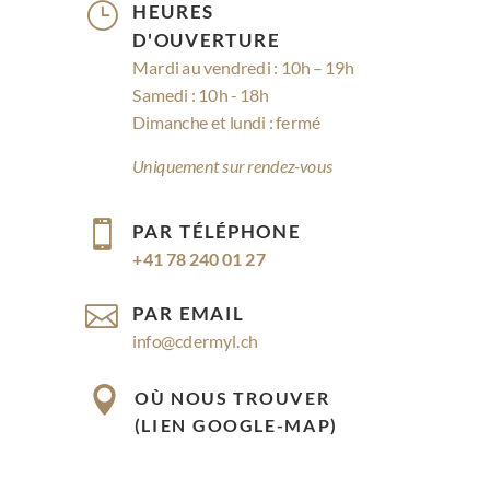
}
HEURES
D'OUVERTURE
Mardi au vendredi : 10h – 19h
Samedi : 10h - 18h
Dimanche et lundi : fermé
Uniquement sur rendez-vous

PAR TÉLÉPHONE
+41 78 240 01 27

PAR EMAIL
info@cdermyl.ch

OÙ NOUS TROUVER
(LIEN GOOGLE-MAP)
Rue Cossonay 9, 1023 Crissier