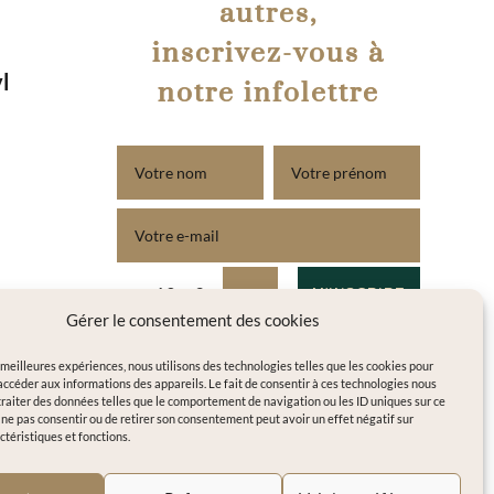
autres,
inscrivez-vous à
l
notre infolettre
A
=
10 + 3
M'INSCRIRE
l
Gérer le consentement des cookies
t
s meilleures expériences, nous utilisons des technologies telles que les cookies pour
e
accéder aux informations des appareils. Le fait de consentir à ces technologies nous
raiter des données telles que le comportement de navigation ou les ID uniques sur ce
r
de ne pas consentir ou de retirer son consentement peut avoir un effet négatif sur
n
ctéristiques et fonctions.
a