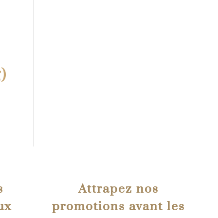
g)
s
Attrapez nos
ux
promotions avant les