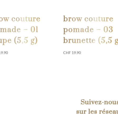
ow couture
brow couture
made – 01
pomade – 03
upe (5,5 g)
brunette (5,5 
9.90
CHF
19.90
Suivez-nou
sur les résea