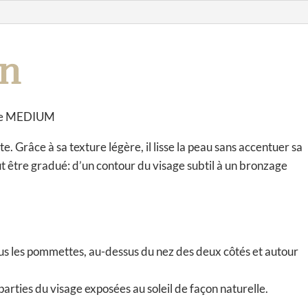
medium
i
v
e
on
:
Line MEDIUM
. Grâce à sa texture légère, il lisse la peau sans accentuer sa
eut être gradué: d’un contour du visage subtil à un bronzage
ous les pommettes, au-dessus du nez des deux côtés et autour
parties du visage exposées au soleil de façon naturelle.