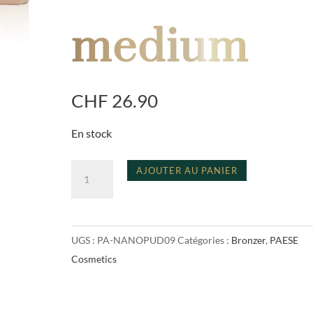
medium
CHF
26.90
En stock
quantité
A
AJOUTER AU PANIER
de
l
self
t
glow
e
UGS :
PA-NANOPUD09
Catégories :
Bronzer
,
PAESE
bronzer
r
Cosmetics
6
n
gr
a
couleur
t