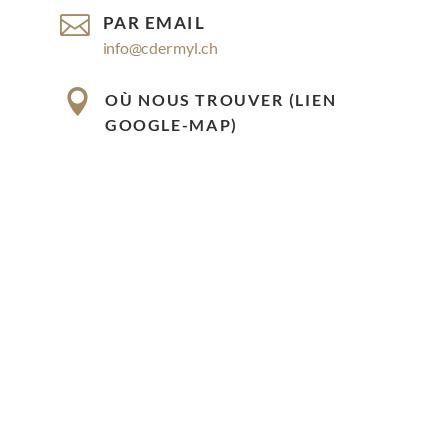

PAR EMAIL
info@cdermyl.ch

OÙ NOUS TROUVER (LIEN
GOOGLE-MAP)
Rue Cossonay 9, 1023 Crissier