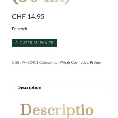
CHF
14.95
En stock
quantité
A
AJOUTER AU PANIER
de
l
sebum
t
UGS :
PA-SC401
Catégories :
PAESE Cosmetics
,
Primer
control
e
401
r
warm
n
beige
a
Description
(30
t
ml)
i
Descriptio
v
e