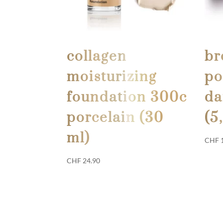
collagen
br
moisturizing
po
foundation 300c
da
porcelain (30
(5
ml)
CHF
1
CHF
24.90