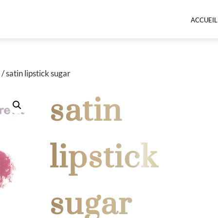
ACCUEIL
s
/ satin lipstick sugar
satin
lipstick
sugar