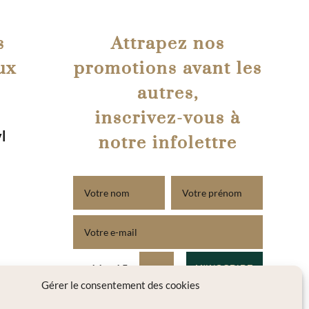
s
Attrapez nos
ux
promotions avant les
autres,
inscrivez-vous à
l
notre infolettre
A
=
11 + 15
M'INSCRIRE
l
Gérer le consentement des cookies
t