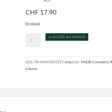
CHF
17.90
En stock
quantité
A
AJOUTER AU PANIER
de
l
satin
t
lipstick
e
UGS :
PA-NANOSAT23
Catégories :
PAESE Cosmetics
,
R
sugar
r
à lèvres
n
a
t
i
v
e
: