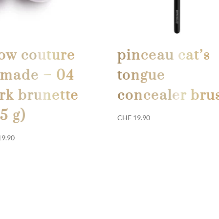
ow couture
pinceau cat’s
made – 04
tongue
rk brunette
concealer bru
,5 g)
CHF
19.90
9.90