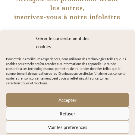
les autres,
inscrivez-vous à notre infolettre
Gérer le consentement des
cookies
Pour offrir les meilleures expériences, nous utilisons des technologies telles que les
cookies pour stocker et/ou accéder aux informations des appareils. Le fait de
consentir à ces technologies nous permettra de traiter des données telles que le
comportement de navigation ou les ID uniques sur ce site. Le fait de ne pas consentir
ou de retirer son consentement peut avoir un effet négatif sur certaines
caractéristiques et fonctions.
A
=
13 + 10
M'INSCRIRE
Accepter
l
t
Refuser
e
r
© 2020-2026 Glow by C’Dermyl – Crissia Tobia |
Conditions
Voir les préférences
n
générales
|
Politique de confidentialité
|
Gestion des cookies
|