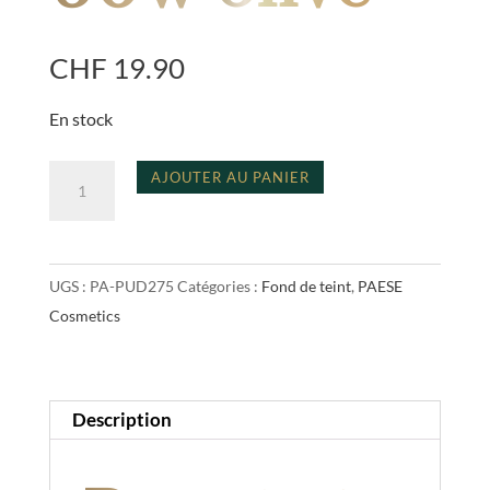
CHF
19.90
En stock
quantité
A
AJOUTER AU PANIER
de
l
run
t
for
e
UGS :
PA-PUD275
Catégories :
Fond de teint
,
PAESE
cover
r
Cosmetics
foundation
n
60w
a
olive
t
i
Description
v
e