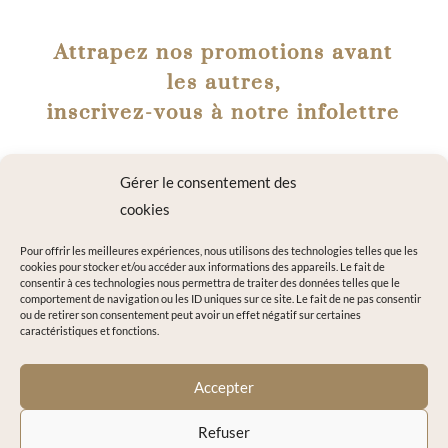
Attrapez nos promotions avant
les autres,
inscrivez-vous à notre infolettre
Gérer le consentement des
cookies
Pour offrir les meilleures expériences, nous utilisons des technologies telles que les
cookies pour stocker et/ou accéder aux informations des appareils. Le fait de
consentir à ces technologies nous permettra de traiter des données telles que le
comportement de navigation ou les ID uniques sur ce site. Le fait de ne pas consentir
ou de retirer son consentement peut avoir un effet négatif sur certaines
caractéristiques et fonctions.
A
=
3 + 10
M'INSCRIRE
Accepter
l
t
Refuser
e