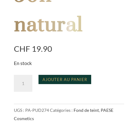
natural
CHF
19.90
En stock
quantité
A
AJOUTER AU PANIER
de
l
run
t
for
e
UGS :
PA-PUD274
Catégories :
Fond de teint
,
PAESE
cover
r
Cosmetics
foundation
n
50n
a
natural
t