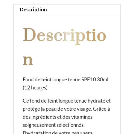
i
Description
v
e
Descriptio
:
n
Fond de teint longue tenue SPF10 30ml
(12 heures)
Ce fond de teint longue tenue hydrate et
protège la peau de votre visage. Grâce à
des ingrédients et des vitamines
soigneusement sélectionnés,
l’hydratation de votre peau sera