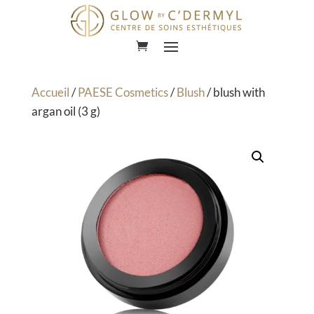
Lecteur
vidéo
Accueil
/
PAESE Cosmetics
/
Blush
/ blush with
argan oil (3 g)