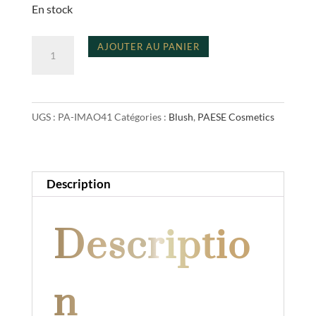
En stock
quantité
A
AJOUTER AU PANIER
de
l
blush
t
with
e
UGS :
PA-IMAO41
Catégories :
Blush
,
PAESE Cosmetics
argan
r
oil
n
(3
a
g)
t
Description
i
v
Descriptio
e
:
n