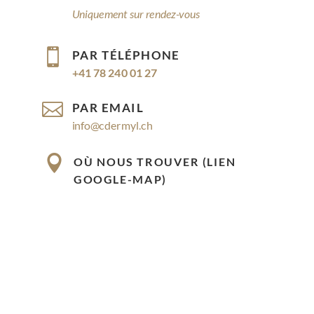
Uniquement sur rendez-vous

PAR TÉLÉPHONE
+41 78 240 01 27

PAR EMAIL
info@cdermyl.ch

OÙ NOUS TROUVER (LIEN
GOOGLE-MAP)
Rue Cossonay 9, 1023 Crissier