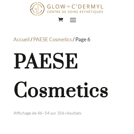
Lecteur
vidéo
Accueil
/
PAESE Cosmetics
/ Page 6
PAESE
Cosmetics
Affichage de 46–54 sur 356 résultats