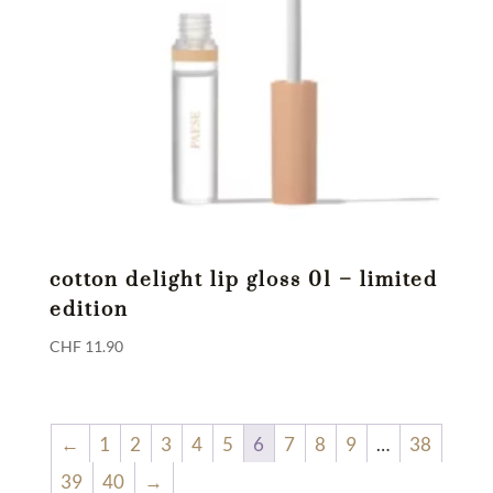
cotton delight lip gloss 01 – limited
edition
CHF
11.90
←
1
2
3
4
5
6
7
8
9
…
38
39
40
→