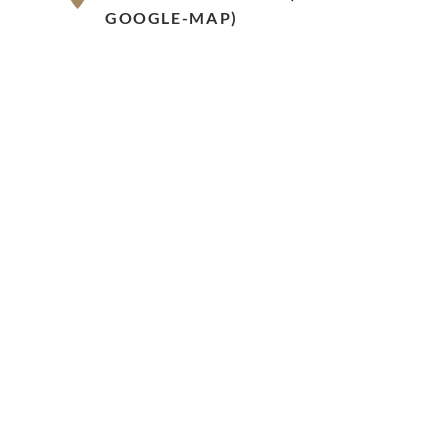
GOOGLE-MAP)
Rue Cossonay 9, 1023 Crissier